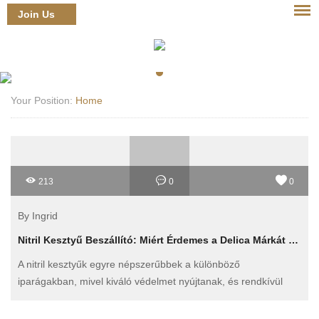
Join Us
Login
Your Position:
Home
213
0
0
By Ingrid
Nitril Kesztyű Beszállító: Miért Érdemes a Delica Márkát Választani?
A nitril kesztyűk egyre népszerűbbek a különböző
iparágakban, mivel kiváló védelmet nyújtanak, és rendkívül
tartósak