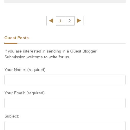
Sebagai salah satu Produsen Emulsifier terbaik di Indonesia,
kami di VETTER siap membantu Anda mendapatkan hasil
yang maksimal
1
2
Guest Posts
If you are interested in sending in a Guest Blogger
Submission,welcome to write for us.
Your Name: (required)
Your Email: (required)
Subject: