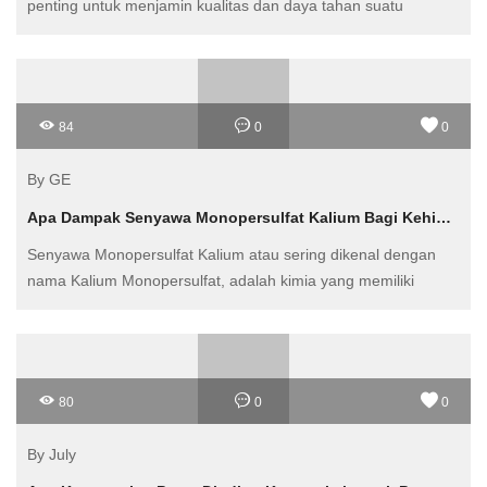
penting untuk menjamin kualitas dan daya tahan suatu
bangunan
84
0
0
By GE
Apa Dampak Senyawa Monopersulfat Kalium Bagi Kehidupan Sehari-hari Masyarakat Kita?
Senyawa Monopersulfat Kalium atau sering dikenal dengan
nama Kalium Monopersulfat, adalah kimia yang memiliki
banyak aplikasi dalam kehidupan sehari-hari masyarakat
Indonesia
80
0
0
By July