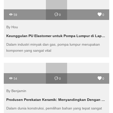
terpercaya, FATSO
59
0
0
By Hou
Keunggulan PU Elastomer untuk Pompa Lumpur di Lapangan Minyak: Solusi Tahan Lama dan Efisien!
Dalam industri minyak dan gas, pompa lumpur merupakan
komponen yang sangat vital
54
0
0
By Benjamin
Produsen Perekatan Keramik: Menyandingkan Dengan Produk Lain
Dalam dunia konstruksi, pemilihan bahan yang tepat sangat