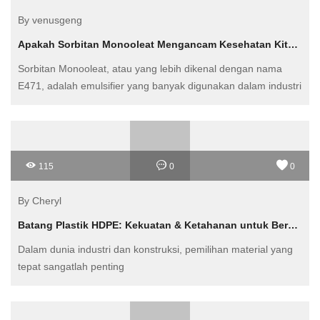
By venusgeng
Apakah Sorbitan Monooleat Mengancam Kesehatan Kita? Menyelami Kontroversi di Tengah Gairah Industri Makanan Indonesia
Sorbitan Monooleat, atau yang lebih dikenal dengan nama
E471, adalah emulsifier yang banyak digunakan dalam industri
makanan
115
0
0
By Cheryl
Batang Plastik HDPE: Kekuatan & Ketahanan untuk Berbagai Aplikasi
Dalam dunia industri dan konstruksi, pemilihan material yang
tepat sangatlah penting