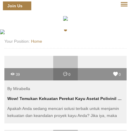
Join Us
Login
Your Position:
Home
39
0
0
By Mirabella
Wow! Temukan Kekuatan Perekat Kayu Asetat Polivinil yang Tak Tertandingi!
Apakah Anda sedang mencari solusi terbaik untuk menjamin
kekuatan dan keandalan proyek kayu Anda? Jika iya, maka
Anda berada di tempat yang tepat! Kami dengan bangga
mempersembahkan Perekat Kayu Asetat Polivinil dari merek