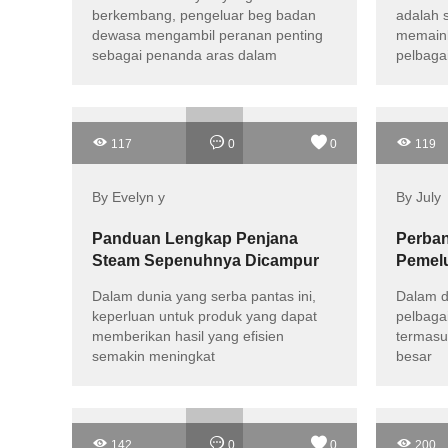
Kita?
berkembang, pengeluar beg badan
adalah 
dewasa mengambil peranan penting
memaink
sebagai penanda aras dalam
pelbaga
mencerminkan status sosial
seseorang
117
0
0
119
By Evelyn y
By July
Panduan Lengkap Penjana
Perban
Steam Sepenuhnya Dicampur
Pemel
Untuk Kejayaan Anda!
Peman
Dalam dunia yang serba pantas ini,
Dalam d
keperluan untuk produk yang dapat
pelbagai
memberikan hasil yang efisien
termasu
semakin meningkat
besar
142
0
0
200