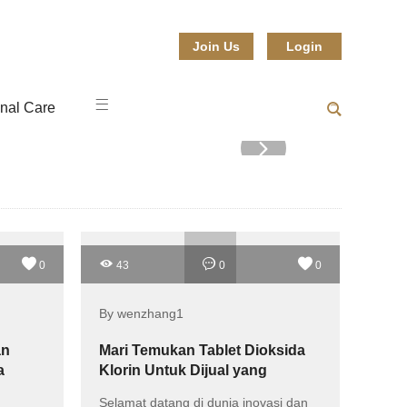
Join Us
Login
nal Care
0
43
0
0
By wenzhang1
an
Mari Temukan Tablet Dioksida
a
Klorin Untuk Dijual yang
Menakjubkan!
Selamat datang di dunia inovasi dan