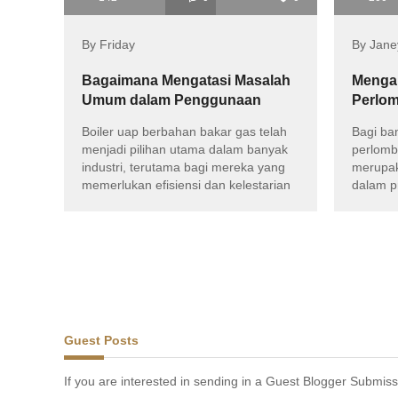
By Friday
By Jane
Bagaimana Mengatasi Masalah
Menga
Umum dalam Penggunaan
Perlo
Boiler Uap Gas?
untuk 
Boiler uap berbahan bakar gas telah
Bagi ba
menjadi pilihan utama dalam banyak
perlomb
industri, terutama bagi mereka yang
merupak
memerlukan efisiensi dan kelestarian
dalam p
tenaga
Guest Posts
If you are interested in sending in a Guest Blogger Submiss