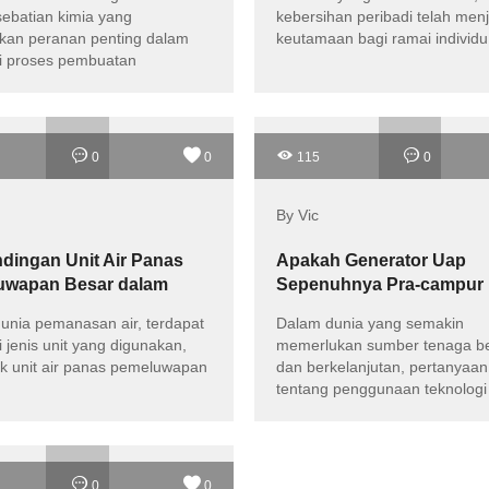
sebatian kimia yang
kebersihan peribadi telah menj
an peranan penting dalam
keutamaan bagi ramai individu
i proses pembuatan
0
0
115
0
By Vic
dingan Unit Air Panas
Apakah Generator Uap
uwapan Besar dalam
Sepenuhnya Pra-campur
asan Air
Berbasis Gas Menjadi Ja
unia pemanasan air, terdapat
Dalam dunia yang semakin
Energimalam Hijau Kita?
 jenis unit yang digunakan,
memerlukan sumber tenaga be
k unit air panas pemeluwapan
dan berkelanjutan, pertanyaan
tentang penggunaan teknologi
lebih efisien dan kurang
mencemarkan menjadi sangat 
0
0