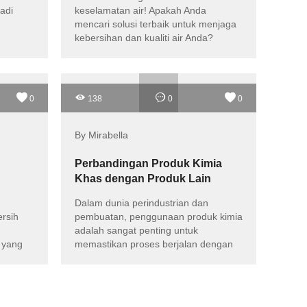
adi
keselamatan air! Apakah Anda
mencari solusi terbaik untuk menjaga
kebersihan dan kualiti air Anda?
Jangan lewatkan kesempatan untuk
mengenal Tablet Dioksida Klorin Untuk
Dijual dari Natai Chemical! Produk ini
bukan saja efisien, tetapi juga
0
138
0
0
terjangkau dan mudah digunakan
By Mirabella
Perbandingan Produk Kimia
Khas dengan Produk Lain
wapan
Dalam dunia perindustrian dan
rsih
pembuatan, penggunaan produk kimia
adalah sangat penting untuk
 yang
memastikan proses berjalan dengan
lancar dan hasil yang berkualiti
relevan