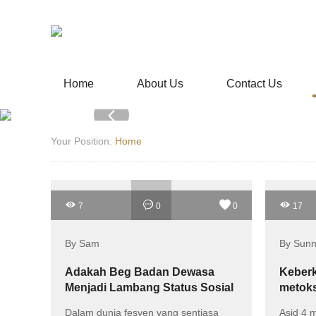
Home
About Us
Contact Us
Your Position:
Home
7
0
0
17
By Sam
By Sun
Adakah Beg Badan Dewasa
Keberk
Menjadi Lambang Status Sosial
metoks
atau Ancaman kepada Budaya
dalam
Dalam dunia fesyen yang sentiasa
Asid 4 m