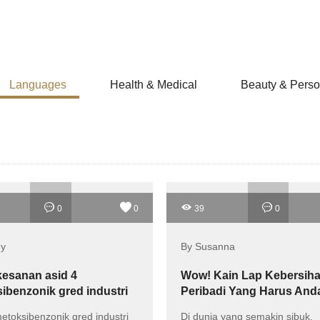
Languages
Health & Medical
Beauty & Perso
0
0
39
0
ny
By Susanna
esanan asid 4
Wow! Kain Lap Kebersih
ibenzonik gred industri
Peribadi Yang Harus And
 proses pembuatan?
Miliki!
etoksibenzonik gred industri
Di dunia yang semakin sibuk,