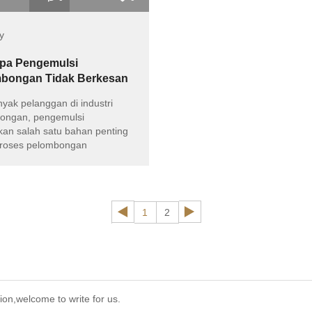
y
pa Pengemulsi
mbongan Tidak Berkesan
Keperluan Anda?
nyak pelanggan di industri
ongan, pengemulsi
an salah satu bahan penting
roses pelombongan
1
2
ion,welcome to write for us.