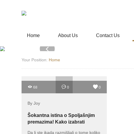
Home
About Us
Contact Us
Your Position:
Home
68
0
0
By Joy
Šokantna istina o Spoljašnjim
premazima! Kako izabrati
najbolje?
Da li ste ikada razmišljali o tome koliko