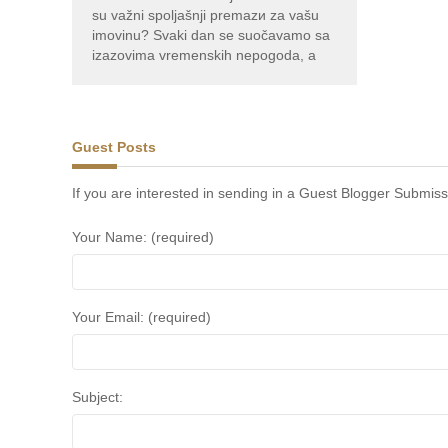
su važni spoljašnji premazи za vašu
imovinu? Svaki dan se suočavamo sa
izazovima vremenskih nepogoda, a
doslovno svaka kap kiše ili sunčevih
zraka može biti presudna za očuvanje
vaših objekata
Guest Posts
If you are interested in sending in a Guest Blogger Submiss
Your Name: (required)
Your Email: (required)
Subject: