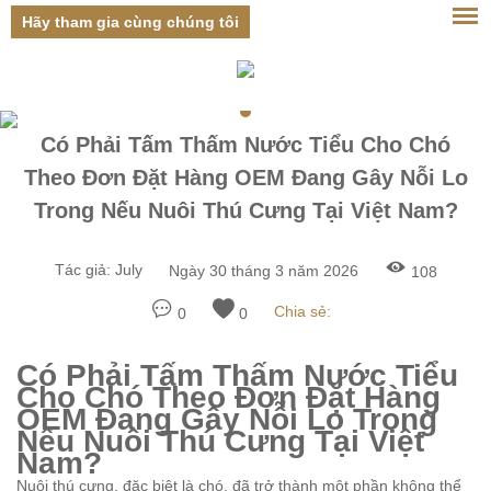
Hãy tham gia cùng chúng tôi
Đăng nhập
Có Phải Tấm Thấm Nước Tiểu Cho Chó
Theo Đơn Đặt Hàng OEM Đang Gây Nỗi Lo
Trong Nếu Nuôi Thú Cưng Tại Việt Nam?
Tác giả:
July
Ngày 30 tháng 3 năm 2026
108
Chia sẻ:
0
0
Có Phải Tấm Thấm Nước Tiểu
Cho Chó Theo Đơn Đặt Hàng
OEM Đang Gây Nỗi Lo Trong
Nếu Nuôi Thú Cưng Tại Việt
Nam?
Nuôi thú cưng, đặc biệt là chó, đã trở thành một phần không thể