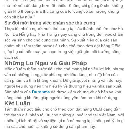
thứ trở nên dễ dàng hơn rất nhiều. Không chỉ giúp giữ cho không
gian khô thoáng, mà thú cưng của tôi cũng có xu hướng không
còn xịt bậy nữa.”
Sự đổi mới trong việc chăm sóc thú cưng
Thực tế, nhiều người nuôi thú cưng tại các thành phố lớn như Hà
Nội, Đà Nẵng hay Nha Trang ngày càng chú trọng đến việc chăm
sóc vệ sinh cho chó cưng của mình. Sự xuất hiện của các sản
phẩm như tấm thấm nước tiểu cho chó theo đơn đặt hàng OEM
giúp họ có thêm sự lựa chọn trong việc giữ gìn môi trường sống
sạch sẽ.
Những Lo Ngại và Giải Pháp
Mặc dù tấm thấm nước tiểu cho chó mang lại nhiều lợi ích, nhưng
vẫn có những lo ngại từ phía người tiêu dùng, như độ bền của
sản phẩm và tính kháng khuẩn. Để giải quyết những vấn đề này,
người tiêu dùng nên tìm hiểu kỹ về thương hiệu và nhà sản xuất.
Sản phẩm của
Duronma
đã được kiểm chứng về độ bền và khả
năng kháng khuẩn, giúp người dùng yên tâm hơn khi sử dụng.
Kết Luận
Tấm thấm nước tiểu cho chó theo đơn đặt hàng OEM đang dần
trở thành giải pháp tối ưu cho những ai nuôi chó tại Việt Nam. Với
nhiều lợi ích rõ rệt và sự tiện lợi mà nó mang lại, không có lý do gì
mà các chủ nuôi lại không sử dụng sản phẩm này.