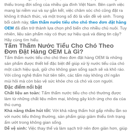
thiếu trong đời sống của nhiều gia đình Việt Nam. Bên cạnh việc
mang lại niềm vui và sự gắn kết, việc chăm sóc chó cũng đặt ra
không ít thách thức, và một trong số đó là vấn đề vệ sinh. Trong
bối cảnh này,
tấm thấm nước tiểu cho chó theo đơn đặt hàng
OEM
đã dần trở thành lựa chọn phổ biến cho nhiều chủ nuôi. Tuy
nhiên, liệu sản phẩm này có thực sự hiệu quả và đáng tin cậy?
Hãy cùng tìm hiểu.
Tấm Thấm Nước Tiểu Cho Chó Theo
Đơn Đặt Hàng OEM Là Gì?
Tấm thấm nước tiểu cho chó theo đơn đặt hàng OEM là những
sản phẩm được thiết kế đặc biệt để giúp xử lý nước tiểu của chó
một cách hiệu quả, giữ cho không gian sống sạch sẽ và khô ráo.
Với công nghệ thấm hút tiên tiến, các tấm này không chỉ ngăn
mùi hôi mà còn bảo vệ sức khỏe cho cả chó và con người.
Đặc điểm nổi bật
Chất liệu an toàn:
Tấm thấm nước tiểu cho chó thường được
làm từ những chất liệu mềm mại, không gây kích ứng cho da của
thú cưng.
Khả năng thấm hút tốt:
Với khả năng thấm hút gấp nhiều lần so
với nước tiểu thông thường, sản phẩm giúp giảm thiểu tình trạng
ẩm ướt trong không gian sống.
Dễ vệ sinh:
Việc thay thế và làm sạch trở nên đơn giản hơn, giúp