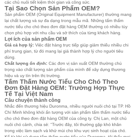
các chủ nuôi tiết kiệm thời gian và công sức.
Tại Sao Chọn Sản Phẩm OEM?
Sản phẩm OEM (Original Equipment Manufacturer) thường mang
lại chất lượng và sự đa dạng trong mẫu mã. Những tấm thấm
nước tiểu cho chó theo đơn đặt hàng OEM thường có nhiều tùy
chọn phù hợp với nhu cầu và sở thích của từng khách hàng.
Lợi ích của sản phẩm OEM
Giá cả hợp lý:
Việc đặt hàng trực tiếp giúp giảm thiểu nhiều chi
phí trung gian, từ đó mang lại giá thành hợp lý cho người tiêu
dùng.
Chất lượng ổn định:
Các đơn vị sản xuất OEM thường chú
trọng vào chất lượng sản phẩm của mình để xây dựng thương
hiệu và uy tín trên thị trường.
Tấm Thấm Nước Tiểu Cho Chó Theo
Đơn Đặt Hàng OEM: Trường Hợp Thực
Tế Tại Việt Nam
Câu chuyện thành công
Nhắc đến thương hiệu Duronma, nhiều người nuôi chó tại TP. Hồ
Chí Minh không khỏi ấn tượng với sản phẩm tấm thấm nước tiểu
cho chó theo đơn đặt hàng OEM của công ty. Chị Lan, một chủ
nuôi chó cảnh, chia sẻ: “Trước đây, tôi thường gặp khó khăn
trong việc làm sạch và khử mùi cho khu vực sinh hoạt của chó.
Kể từ khi sử dụng tấm thấm nước tiểu của Duronma, tôi thấy mọi